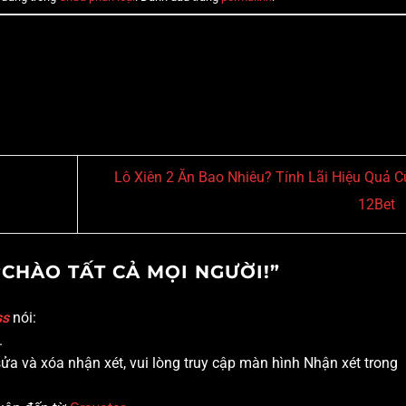
Lô Xiên 2 Ăn Bao Nhiêu? Tính Lãi Hiệu Quả 
12Bet
“
CHÀO TẤT CẢ MỌI NGƯỜI!
”
ss
nói:
.
ửa và xóa nhận xét, vui lòng truy cập màn hình Nhận xét trong