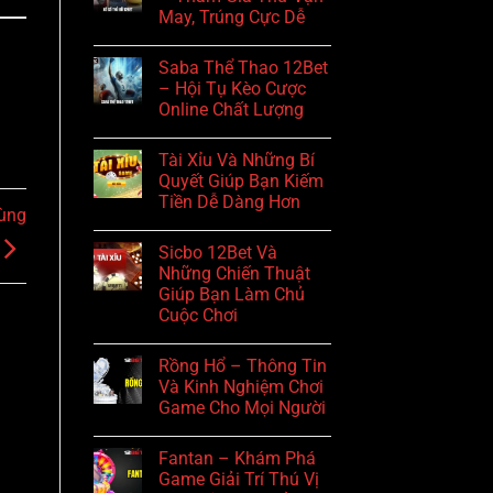
May, Trúng Cực Dễ
Saba Thể Thao 12Bet
– Hội Tụ Kèo Cược
Online Chất Lượng
Tài Xỉu Và Những Bí
Quyết Giúp Bạn Kiếm
Tiền Dễ Dàng Hơn
Cùng
Sicbo 12Bet Và
Những Chiến Thuật
Giúp Bạn Làm Chủ
Cuộc Chơi
Rồng Hổ – Thông Tin
Và Kinh Nghiệm Chơi
Game Cho Mọi Người
Fantan – Khám Phá
Game Giải Trí Thú Vị