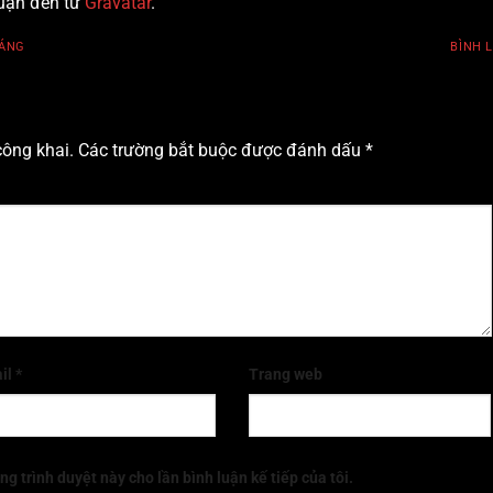
luận đến từ
Gravatar
.
SÁNG
BÌNH 
công khai.
Các trường bắt buộc được đánh dấu
*
il
*
Trang web
ng trình duyệt này cho lần bình luận kế tiếp của tôi.