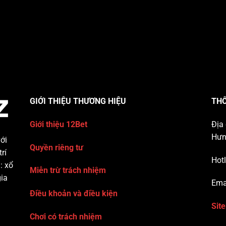
GIỚI THIỆU THƯƠNG HIỆU
THÔ
Giới thiệu 12Bet
Địa
Hưn
với
Quyền riêng tư
rí
Hotl
: xổ
Miễn trừ trách nhiệm
gia
Ema
Điều khoản và điều kiện
Sit
Chơi có trách nhiệm